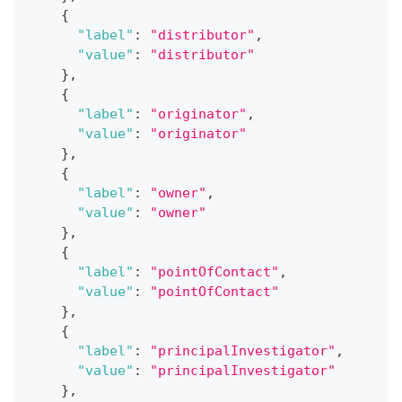
{
"label"
:
"distributor"
,
"value"
:
"distributor"
}
,
{
"label"
:
"originator"
,
"value"
:
"originator"
}
,
{
"label"
:
"owner"
,
"value"
:
"owner"
}
,
{
"label"
:
"pointOfContact"
,
"value"
:
"pointOfContact"
}
,
{
"label"
:
"principalInvestigator"
,
"value"
:
"principalInvestigator"
}
,