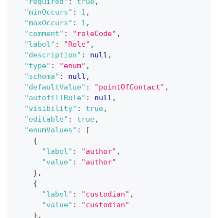
"required"
:
true
,
"minOccurs"
:
1
,
"maxOccurs"
:
1
,
"comment"
:
"roleCode"
,
"label"
:
"Role"
,
"description"
:
null
,
"type"
:
"enum"
,
"schema"
:
null
,
"defaultValue"
:
"pointOfContact"
,
"autofillRule"
:
null
,
"visibility"
:
true
,
"editable"
:
true
,
"enumValues"
:
[
{
"label"
:
"author"
,
"value"
:
"author"
}
,
{
"label"
:
"custodian"
,
"value"
:
"custodian"
}
,