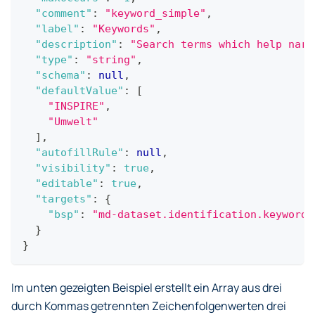
"comment"
:
"keyword_simple"
,
"label"
:
"Keywords"
,
"description"
:
"Search terms which help narr
"type"
:
"string"
,
"schema"
:
null
,
"defaultValue"
:
[
"INSPIRE"
,
"Umwelt"
]
,
"autofillRule"
:
null
,
"visibility"
:
true
,
"editable"
:
true
,
"targets"
:
{
"bsp"
:
"md-dataset.identification.keyword_
}
}
Im unten gezeigten Beispiel erstellt ein Array aus drei
durch Kommas getrennten Zeichenfolgenwerten drei