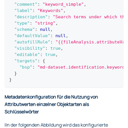
"comment"
:
"keyword_simple"
,
"label"
:
"Keywords"
,
"description"
:
"Search terms under which the
"type"
:
"string"
,
"schema"
:
null
,
"defaultValue"
:
null
,
"autofillRule"
:
"{{fileAnalysis.attributeVal
"visibility"
:
true
,
"editable"
:
true
,
"targets"
:
{
"bsp"
:
"md-dataset.identification.keyword_
}
}
Metadatenkonfiguration für die Nutzung von
Attributwerten einzelner Objektarten als
Schlüsselwörter
IIn der folgenden Abbildung wird das konfigurierte