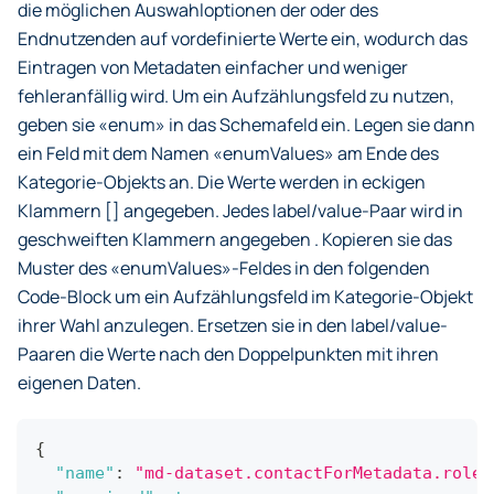
die möglichen Auswahloptionen der oder des
Endnutzenden auf vordefinierte Werte ein, wodurch das
Eintragen von Metadaten einfacher und weniger
fehleranfällig wird. Um ein Aufzählungsfeld zu nutzen,
geben sie «enum» in das Schemafeld ein. Legen sie dann
ein Feld mit dem Namen «enumValues» am Ende des
Kategorie-Objekts an. Die Werte werden in eckigen
Klammern [] angegeben. Jedes label/value-Paar wird in
geschweiften Klammern angegeben
. Kopieren sie das
Muster des «enumValues»-Feldes in den folgenden
Code-Block um ein Aufzählungsfeld im Kategorie-Objekt
ihrer Wahl anzulegen. Ersetzen sie in den label/value-
Paaren die Werte nach den Doppelpunkten mit ihren
eigenen Daten.
{
"name"
:
"md-dataset.contactForMetadata.roleC