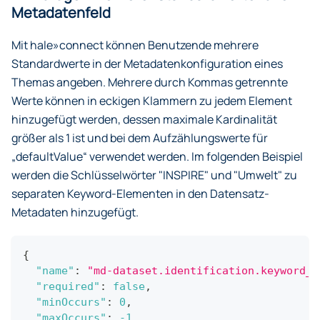
Metadatenfeld
Mit hale»connect können Benutzende mehrere
Standardwerte in der Metadatenkonfiguration eines
Themas angeben. Mehrere durch Kommas getrennte
Werte können in eckigen Klammern zu jedem Element
hinzugefügt werden, dessen maximale Kardinalität
größer als 1 ist und bei dem Aufzählungswerte für
„defaultValue“ verwendet werden. Im folgenden Beispiel
werden die Schlüsselwörter "INSPIRE" und "Umwelt" zu
separaten Keyword-Elementen in den Datensatz-
Metadaten hinzugefügt.
{
"name"
:
"md-dataset.identification.keyword_s
"required"
:
false
,
"minOccurs"
:
0
,
"maxOccurs"
:
-1
,