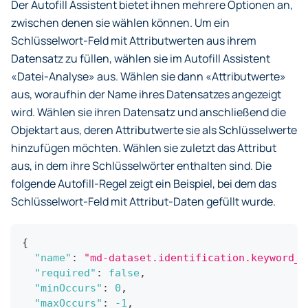
Der Autofill Assistent bietet ihnen mehrere Optionen an,
zwischen denen sie wählen können. Um ein
Schlüsselwort-Feld mit Attributwerten aus ihrem
Datensatz zu füllen, wählen sie im Autofill Assistent
«Datei-Analyse» aus. Wählen sie dann «Attributwerte»
aus, woraufhin der Name ihres Datensatzes angezeigt
wird. Wählen sie ihren Datensatz und anschließend die
Objektart aus, deren Attributwerte sie als Schlüsselwerte
hinzufügen möchten. Wählen sie zuletzt das Attribut
aus, in dem ihre Schlüsselwörter enthalten sind. Die
folgende Autofill-Regel zeigt ein Beispiel, bei dem das
Schlüsselwort-Feld mit Attribut-Daten gefüllt wurde.
{
"name"
:
"md-dataset.identification.keyword_s
"required"
:
false
,
"minOccurs"
:
0
,
"maxOccurs"
:
-1
,