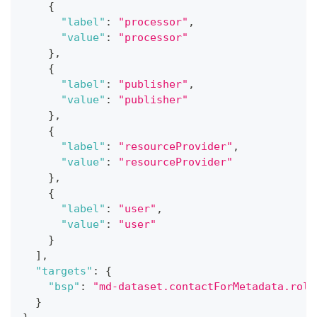
{
"label"
:
"processor"
,
"value"
:
"processor"
}
,
{
"label"
:
"publisher"
,
"value"
:
"publisher"
}
,
{
"label"
:
"resourceProvider"
,
"value"
:
"resourceProvider"
}
,
{
"label"
:
"user"
,
"value"
:
"user"
}
]
,
"targets"
:
{
"bsp"
:
"md-dataset.contactForMetadata.role
}