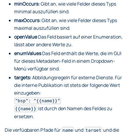
minOccurs:
Gibt an, wie viele Felder dieses Typs
minimal auszufüllen sind.
maxOccurs:
Gibt an, wie viele Felder dieses Typs
maximal auszufüllen sind.
openValue
Das Feld basiert auf einer Enumeration,
lässt aber andere Werte zu.
enumValues
Das Feld enthält die Werte, die im GUI
für dieses Metadaten-Feld in einem Dropdown-
Menü verfügbar sind.
targets:
Abbildungsregeln für externe Dienste. Für
die interne Publikation ist stets der folgende Wert
einzugeben:
"bsp": "{{name}}"
ist durch den Namen des Feldes zu
{{name}}
ersetzen.
Die verfügbaren Pfade für
und
und die
name
target